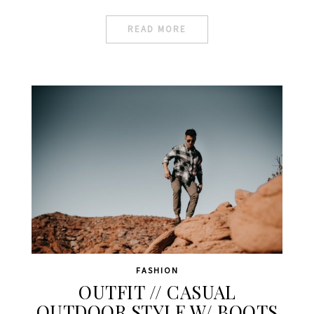
READ MORE
FASHION
OUTFIT // CASUAL
OUTDOOR STYLE W/ BOOTS