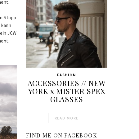
ment.
en Stopp
 kann
 ein JCW
ment.
FASHION
ACCESSORIES // NEW
YORK x MISTER SPEX
GLASSES
READ MORE
FIND ME ON FACEBOOK