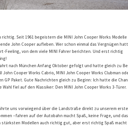
 richtig. Seit 1961 begeistern die MINI John Cooper Works Modelle i
egende John Cooper aufleben. Wer schon einmal das Vergnügen hatt
t-Feeling, von dem viele MINI Fahrer berichten. Und erst richtig
ing!
sfahrt nach München Anfang Oktober gefolgt und hatte gleich zu Be
INI John Cooper Works Cabrio, MINI John Cooper Works Clubman ode
 GP Paket. Gute Nachrichten gleich zu Beginn: Ich hatte die Chanc
e Wahl fiel auf den Klassiker: Den MINI John Cooper Works 3-Türer.
ührte uns vorwiegend über die Landstraße direkt zu unserem erst
mmen –fahren auf der Autobahn macht Spaß, keine Frage, und das
 stärksten Modellen auch richtig gut, aber erst richtig Spaß macht