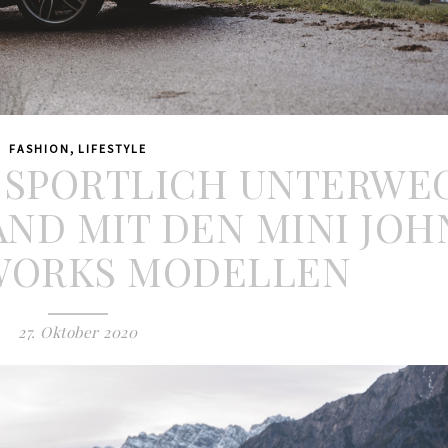
,
FASHION
LIFESTYLE
– SPORTLICH UNTERWE
ND MIT DEN MINI JOH
WORKS MODELLEN
27. Oktober 2020