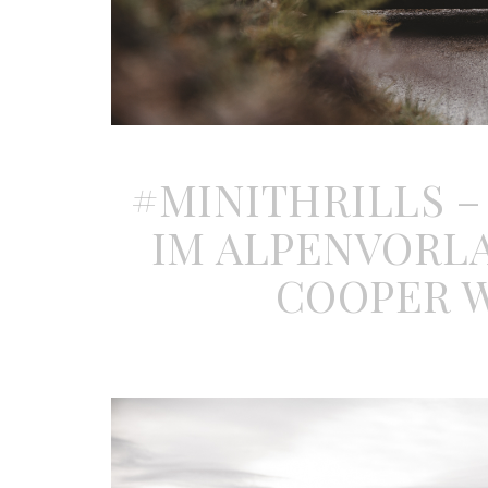
#MINITHRILLS 
IM ALPENVORLA
COOPER 