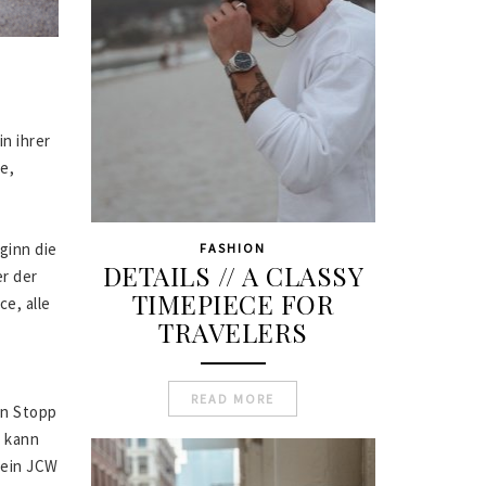
n ihrer
e,
ginn die
FASHION
DETAILS // A CLASSY
r der
TIMEPIECE FOR
e, alle
TRAVELERS
READ MORE
en Stopp
 kann
 ein JCW